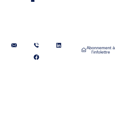
Abonnement à
l'infolettre
À Propos
Services
Formations
Blogue
Nous Contacter
© 2026
Annie Larouche Formations, Tous droits réservés. |
Politique de confidentialité
Conception web par
OXIA