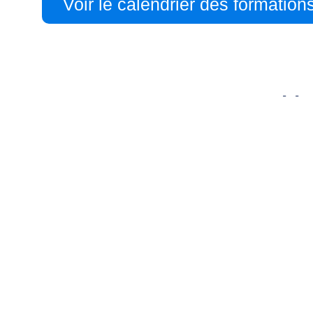
Voir le calendrier des formation
Accompagnement transiti
Nous vous aidons à intégrer Microsoft Shar
performant. Notre approche consiste à anal
organisation, afin de faciliter la gestion doc
Structure sur mesure : Une architecture 
Sécurité et conformité : Mise en place 
Adoption réussie : Formation et accompag