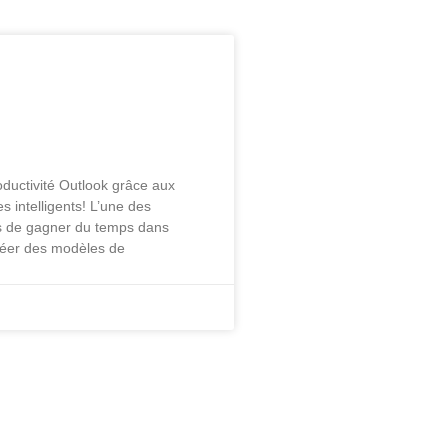
re productivité
âce aux nouveaux
elligents!
oductivité Outlook grâce aux
 intelligents! L’une des
s de gagner du temps dans
réer des modèles de