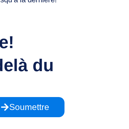
e!
delà du
Soumettre
s?