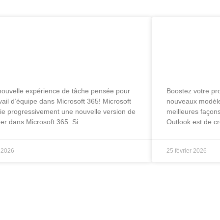
rosoft Planner évolue : une
Boostez vot
erface de tâches qui donne
Outlook gr
ie de collaborer
modèles int
ouvelle expérience de tâche pensée pour
Boostez votre pr
avail d’équipe dans Microsoft 365! Microsoft
nouveaux modèles
ie progressivement une nouvelle version de
meilleures façon
er dans Microsoft 365. Si
Outlook est de c
l 2026
25 février 2026