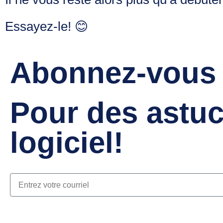
Essayez-le!
😊
Abonnez-vous à
Pour des astuc
logiciel!
Prochain
Avez-vous déjà pensé à intég