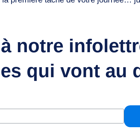
 notre infolettr
es qui vont au 
rer des balises dans vos équipes Team