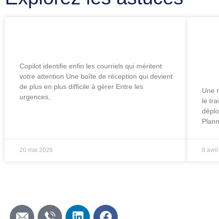
Assez du chaos dans Outlook?
Mic
int
env
Copilot identifie enfin les courriels qui méritent
votre attention Une boîte de réception qui devient
de plus en plus difficile à gérer Entre les
Une n
urgences,
le tr
déplo
Plann
20 mai 2026
8 avri