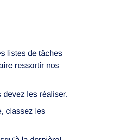
es listes de tâches
ire ressortir nos
s devez les réaliser.
, classez les
usqu’à la dernière!