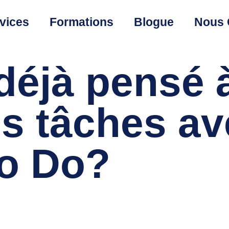
vices
Formations
Blogue
Nous 
déjà pensé 
os tâches a
To Do?
oxia-dev
janvier 2, 2022