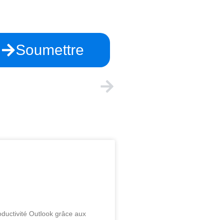
Soumettre
PROCHAIN
s dans les équipes Teams!
re productivité
âce aux nouveaux
elligents!
oductivité Outlook grâce aux