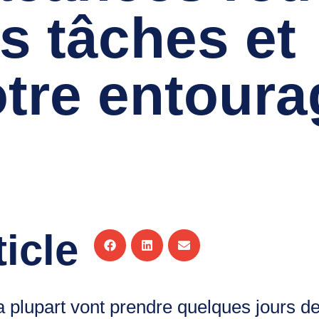
os tâches et
tre entoura
Larouche
décembre 18, 2023
ticle
a plupart vont prendre quelques jours d