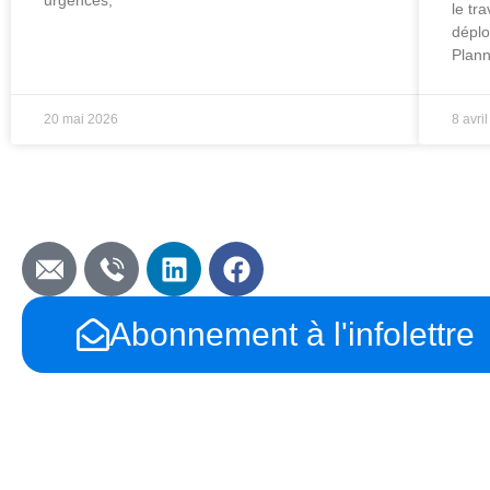
urgences,
le tr
déplo
Plann
20 mai 2026
8 avri
Abonnement à l'infolettre
À Propos
Services