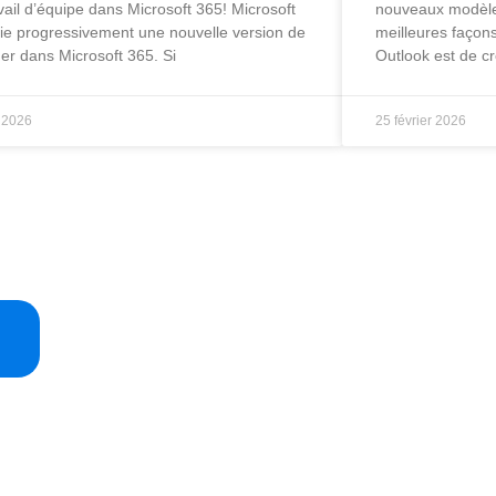
avail d’équipe dans Microsoft 365! Microsoft
nouveaux modèles
ie progressivement une nouvelle version de
meilleures façon
er dans Microsoft 365. Si
Outlook est de c
l 2026
25 février 2026
Formations
Blogue
Nous Conta