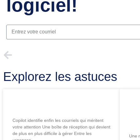
logiciel!
PRÉCÉDENT
Quelle est la différence entre Tasks et To Do?
Explorez les astuces
Assez du chaos dans Outlook?
Mic
int
env
Copilot identifie enfin les courriels qui méritent
votre attention Une boîte de réception qui devient
de plus en plus difficile à gérer Entre les
Une n