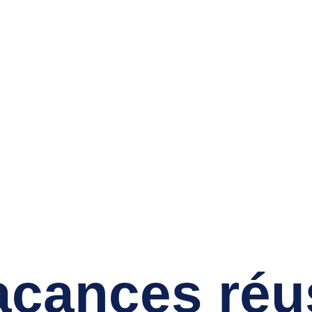
Services
Formations
Blogue
No
acances réu