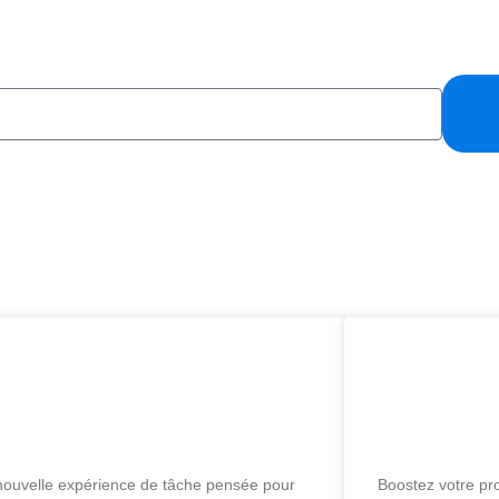
Changez le défilement des publication
rosoft Planner évolue : une
Boostez vot
erface de tâches qui donne
Outlook gr
ie de collaborer
modèles int
ouvelle expérience de tâche pensée pour
Boostez votre pr